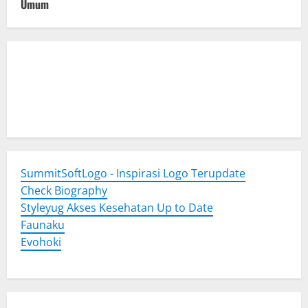
Umum
Togel Online
Evohoki
https://evohkgames.bigcartel.com/
adiratoto
https://adiratotoresmi.carrd.co/
https://evohoki.carrd.co/
SummitSoftLogo - Inspirasi Logo Terupdate
Check Biography
Styleyug Akses Kesehatan Up to Date
Faunaku
Evohoki