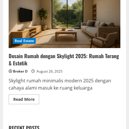
Real Estate
Desain Rumah dengan Skylight 2025: Rumah Terang
& Estetik
Broker D
August 26, 2025
Skylight rumah minimalis modern 2025 dengan
cahaya alami masuk ke ruang keluarga
Read
Read More
more
about
Desain
Rumah
dengan
Skylight
RECENT POSTS
2025: