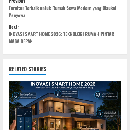
Previous:
o
Furnitur Terbaik untuk Rumah Sewa Modern yang Disukai
Penyewa
s
Next:
t
INOVASI SMART HOME 2026: TEKNOLOGI RUMAH PINTAR
MASA DEPAN
n
a
v
RELATED STORIES
i
g
a
t