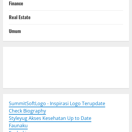
Finance
Real Estate
Umum
Togel Online
Evohoki
https://evohkgames.bigcartel.com/
adiratoto
https://adiratotoresmi.carrd.co/
https://evohoki.carrd.co/
SummitSoftLogo - Inspirasi Logo Terupdate
Check Biography
Styleyug Akses Kesehatan Up to Date
Faunaku