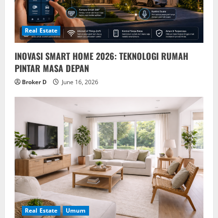
i
o
Real Estate
n
INOVASI SMART HOME 2026: TEKNOLOGI RUMAH
PINTAR MASA DEPAN
Broker D
June 16, 2026
Real Estate
Umum