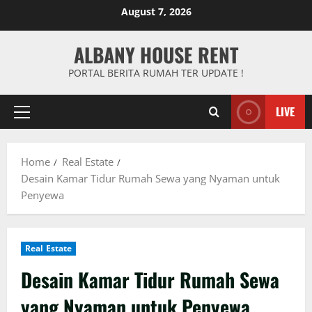
Skip
August 7, 2026
to
content
ALBANY HOUSE RENT
PORTAL BERITA RUMAH TER UPDATE !
LIVE
Primary
Menu
Home
Real Estate
Desain Kamar Tidur Rumah Sewa yang Nyaman untuk
Penyewa
Real Estate
Desain Kamar Tidur Rumah Sewa
yang Nyaman untuk Penyewa