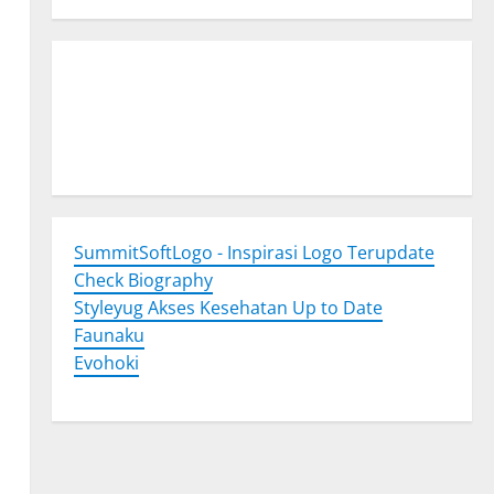
Togel Online
Evohoki
https://evohkgames.bigcartel.com/
adiratoto
https://adiratotoresmi.carrd.co/
https://evohoki.carrd.co/
SummitSoftLogo - Inspirasi Logo Terupdate
Check Biography
Styleyug Akses Kesehatan Up to Date
Faunaku
Evohoki