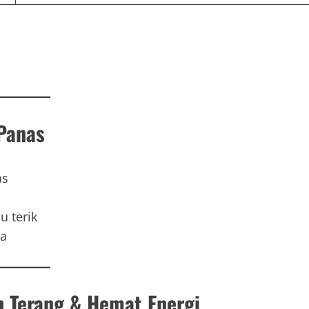
.
 Panas
as
u terik
ra
 Terang & Hemat Energi