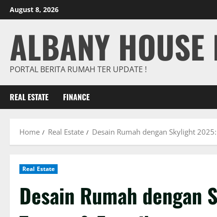
Skip
August 8, 2026
to
ALBANY HOUSE 
content
PORTAL BERITA RUMAH TER UPDATE !
REAL ESTATE
FINANCE
Home
Real Estate
Desain Rumah dengan Skylight 2025:
Real Estate
Desain Rumah dengan S