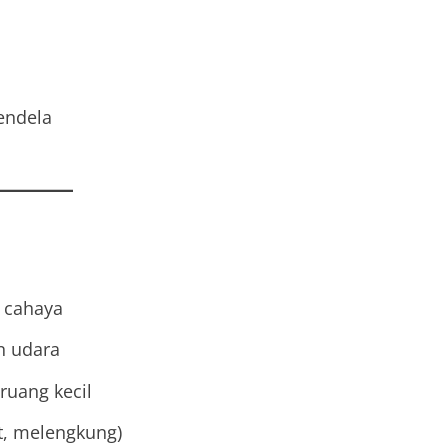
endela
 cahaya
n udara
 ruang kecil
at, melengkung)