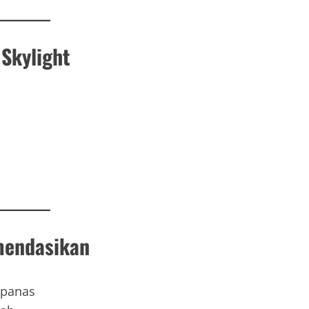
Skylight
omendasikan
 panas