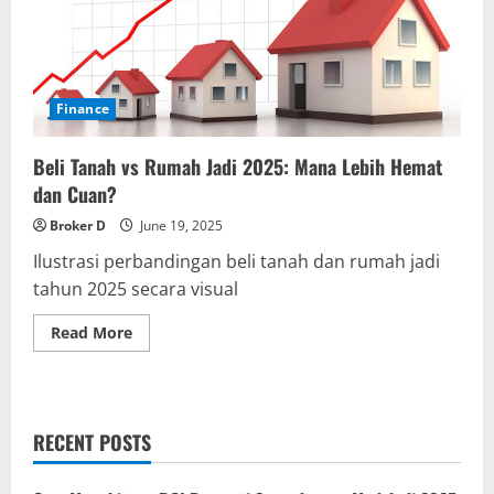
Finance
Beli Tanah vs Rumah Jadi 2025: Mana Lebih Hemat
dan Cuan?
Broker D
June 19, 2025
Ilustrasi perbandingan beli tanah dan rumah jadi
tahun 2025 secara visual
Read
Read More
more
about
Beli
Tanah
vs
Rumah
RECENT POSTS
Jadi
2025:
Mana
Lebih