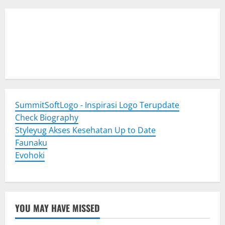
Togel Online
Evohoki
https://evohkgames.bigcartel.com/
adiratoto
https://adiratotoresmi.carrd.co/
https://evohoki.carrd.co/
SummitSoftLogo - Inspirasi Logo Terupdate
Check Biography
Styleyug Akses Kesehatan Up to Date
Faunaku
Evohoki
YOU MAY HAVE MISSED