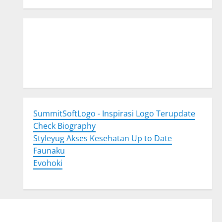
Togel Online
Evohoki
https://evohkgames.bigcartel.com/
adiratoto
https://adiratotoresmi.carrd.co/
https://evohoki.carrd.co/
SummitSoftLogo - Inspirasi Logo Terupdate
Check Biography
Styleyug Akses Kesehatan Up to Date
Faunaku
Evohoki