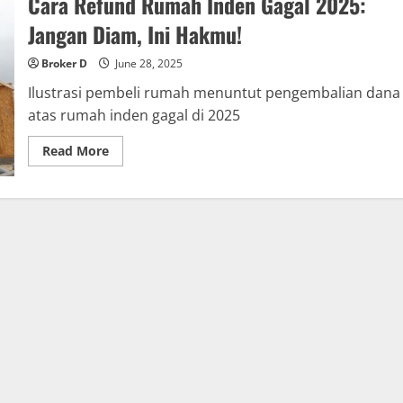
Cara Refund Rumah Inden Gagal 2025:
Jangan Diam, Ini Hakmu!
Broker D
June 28, 2025
Ilustrasi pembeli rumah menuntut pengembalian dana
atas rumah inden gagal di 2025
Read
Read More
more
about
Cara
Refund
Rumah
Inden
Gagal
2025:
Jangan
Diam,
Ini
Hakmu!