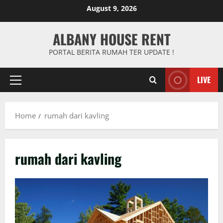
Skip
August 9, 2026
to
content
ALBANY HOUSE RENT
PORTAL BERITA RUMAH TER UPDATE !
LIVE
Primary
Menu
Home
rumah dari kavling
rumah dari kavling