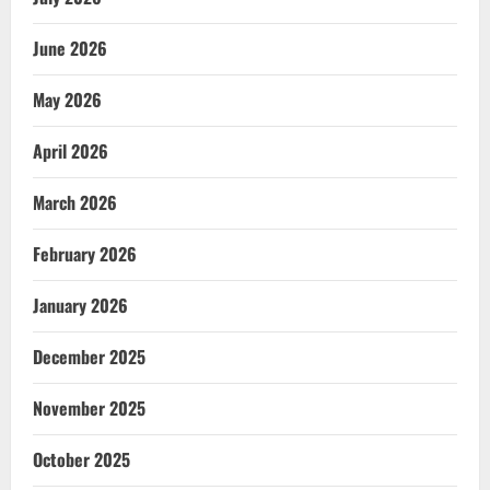
June 2026
May 2026
April 2026
March 2026
February 2026
January 2026
December 2025
November 2025
October 2025