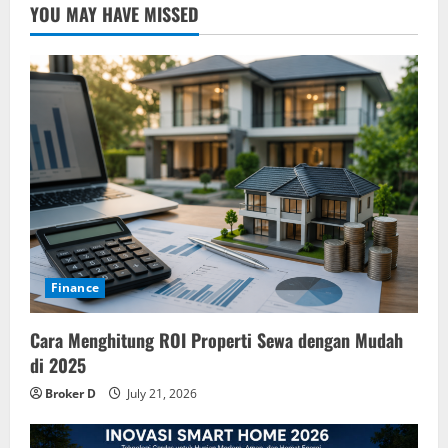
YOU MAY HAVE MISSED
Finance
Cara Menghitung ROI Properti Sewa dengan Mudah
di 2025
Broker D
July 21, 2026