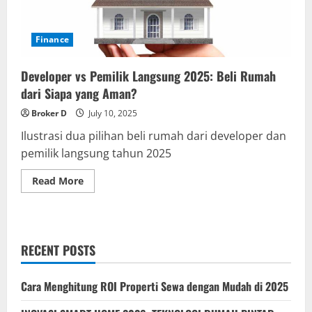
Finance
Developer vs Pemilik Langsung 2025: Beli Rumah
dari Siapa yang Aman?
Broker D
July 10, 2025
Ilustrasi dua pilihan beli rumah dari developer dan
pemilik langsung tahun 2025
Read
Read More
more
about
Developer
vs
Pemilik
Langsung
RECENT POSTS
2025:
Beli
Rumah
dari
Cara Menghitung ROI Properti Sewa dengan Mudah di 2025
Siapa
yang
Aman?