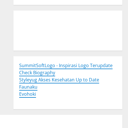
Togel Online
Evohoki
https://evohkgames.bigcartel.com/
adiratoto
https://adiratotoresmi.carrd.co/
https://evohoki.carrd.co/
SummitSoftLogo - Inspirasi Logo Terupdate
Check Biography
Styleyug Akses Kesehatan Up to Date
Faunaku
Evohoki