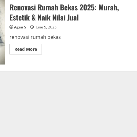
Renovasi Rumah Bekas 2025: Murah,
Estetik & Naik Nilai Jual
Agen S
June 5, 2025
renovasi rumah bekas
Read
Read More
more
about
Renovasi
Rumah
Bekas
2025:
Murah,
Estetik
&
Naik
Nilai
Jual