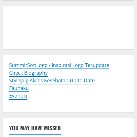
Togel Online
Evohoki
https://evohkgames.bigcartel.com/
adiratoto
https://adiratotoresmi.carrd.co/
https://evohoki.carrd.co/
SummitSoftLogo - Inspirasi Logo Terupdate
Check Biography
Styleyug Akses Kesehatan Up to Date
Faunaku
Evohoki
YOU MAY HAVE MISSED