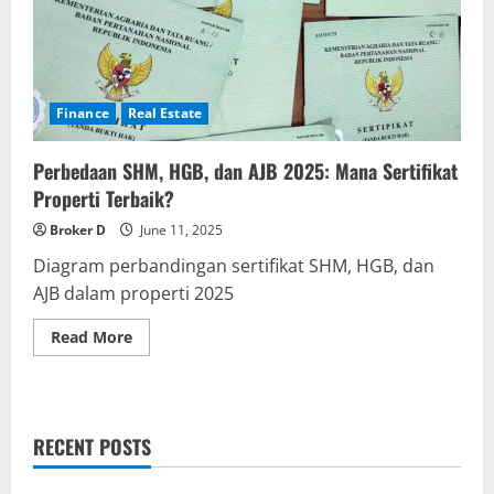
Finance
Real Estate
Perbedaan SHM, HGB, dan AJB 2025: Mana Sertifikat
Properti Terbaik?
Broker D
June 11, 2025
Diagram perbandingan sertifikat SHM, HGB, dan
AJB dalam properti 2025
Read
Read More
more
about
Perbedaan
SHM,
HGB,
dan
RECENT POSTS
AJB
2025:
Mana
Sertifikat