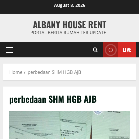
Skip
August 8, 2026
to
content
ALBANY HOUSE RENT
PORTAL BERITA RUMAH TER UPDATE !
LIVE
Primary
Menu
Home
perbedaan SHM HGB AJB
perbedaan SHM HGB AJB