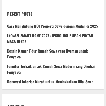
untuk
Passive
Income
RECENT POSTS
2025:
Strategi
Aman
dan
Cara Menghitung ROI Properti Sewa dengan Mudah di 2025
Stabil
INOVASI SMART HOME 2026: TEKNOLOGI RUMAH PINTAR
MASA DEPAN
Desain Kamar Tidur Rumah Sewa yang Nyaman untuk
Penyewa
Furnitur Terbaik untuk Rumah Sewa Modern yang Disukai
Penyewa
Renovasi Interior Murah untuk Meningkatkan Nilai Sewa