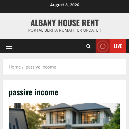
Skip
August 8, 2026
to
content
ALBANY HOUSE RENT
PORTAL BERITA RUMAH TER UPDATE !
LIVE
Primary
Menu
Home
passive income
passive income