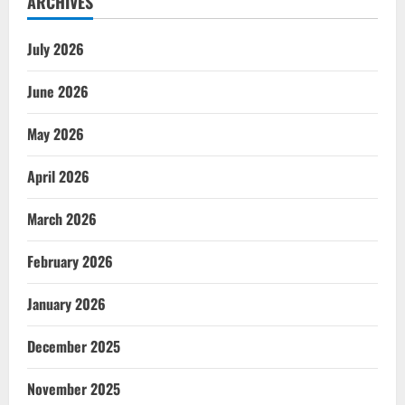
ARCHIVES
July 2026
June 2026
May 2026
April 2026
March 2026
February 2026
January 2026
December 2025
November 2025