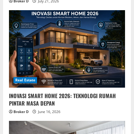
Broker D
July 21, 2026
Real Estate
INOVASI SMART HOME 2026: TEKNOLOGI RUMAH
PINTAR MASA DEPAN
Broker D
June 16, 2026