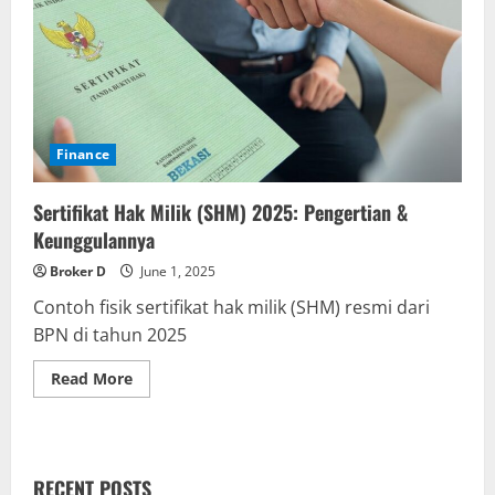
Finance
Sertifikat Hak Milik (SHM) 2025: Pengertian &
Keunggulannya
Broker D
June 1, 2025
Contoh fisik sertifikat hak milik (SHM) resmi dari
BPN di tahun 2025
Read
Read More
more
about
Sertifikat
Hak
Milik
(SHM)
RECENT POSTS
2025: