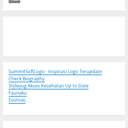
Umum
Togel Online
Evohoki
https://evohkgames.bigcartel.com/
adiratoto
https://adiratotoresmi.carrd.co/
https://evohoki.carrd.co/
SummitSoftLogo - Inspirasi Logo Terupdate
Check Biography
Styleyug Akses Kesehatan Up to Date
Faunaku
Evohoki