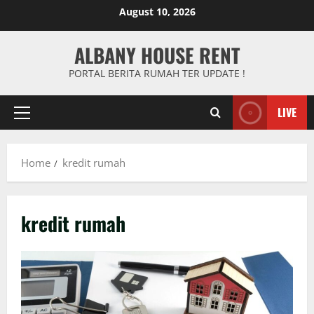
Skip
August 10, 2026
to
content
ALBANY HOUSE RENT
PORTAL BERITA RUMAH TER UPDATE !
LIVE
Primary
Menu
Home
kredit rumah
kredit rumah