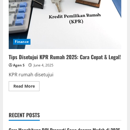
Finance
Tips Disetujui KPR Rumah 2025: Cara Cepat & Legal!
Agen S
June 4, 2025
KPR rumah disetujui
Read
Read More
more
about
Tips
Disetujui
KPR
Rumah
RECENT POSTS
2025:
Cara
Cepat
&
Cara Menghitung ROI Properti Sewa dengan Mudah di 2025