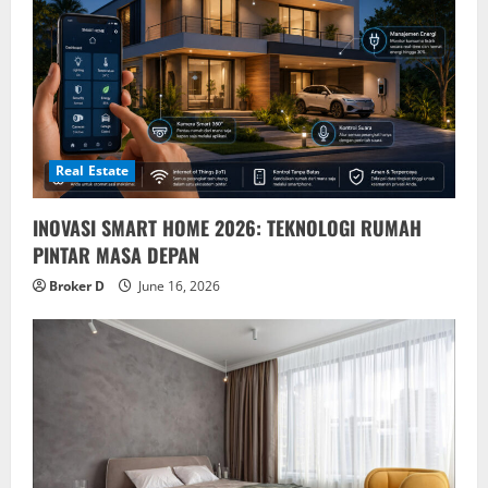
Real Estate
INOVASI SMART HOME 2026: TEKNOLOGI RUMAH
PINTAR MASA DEPAN
Broker D
June 16, 2026