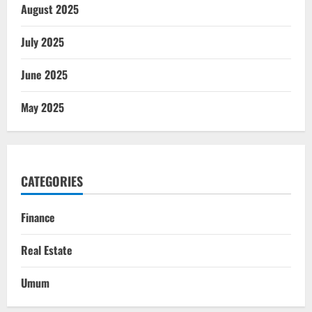
August 2025
July 2025
June 2025
May 2025
CATEGORIES
Finance
Real Estate
Umum