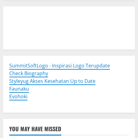
Togel Online
Evohoki
https://evohkgames.bigcartel.com/
adiratoto
https://adiratotoresmi.carrd.co/
https://evohoki.carrd.co/
SummitSoftLogo - Inspirasi Logo Terupdate
Check Biography
Styleyug Akses Kesehatan Up to Date
Faunaku
Evohoki
YOU MAY HAVE MISSED