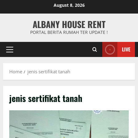
Skip
August 8, 2026
to
content
ALBANY HOUSE RENT
PORTAL BERITA RUMAH TER UPDATE !
LIVE
Primary
Menu
Home
jenis sertifikat tanah
jenis sertifikat tanah