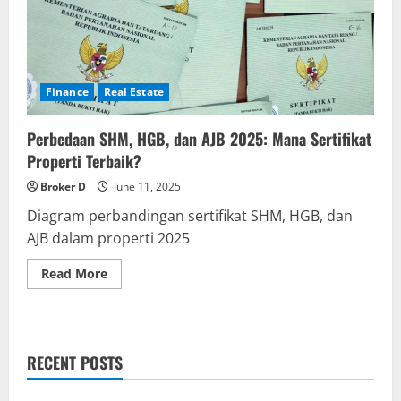
Finance
Real Estate
Perbedaan SHM, HGB, dan AJB 2025: Mana Sertifikat
Properti Terbaik?
Broker D
June 11, 2025
Diagram perbandingan sertifikat SHM, HGB, dan
AJB dalam properti 2025
Read
Read More
more
about
Perbedaan
SHM,
HGB,
dan
RECENT POSTS
AJB
2025:
Mana
Sertifikat