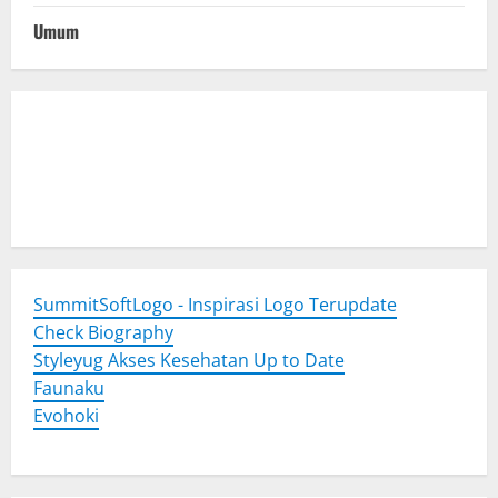
Umum
Togel Online
Evohoki
https://evohkgames.bigcartel.com/
adiratoto
https://adiratotoresmi.carrd.co/
https://evohoki.carrd.co/
SummitSoftLogo - Inspirasi Logo Terupdate
Check Biography
Styleyug Akses Kesehatan Up to Date
Faunaku
Evohoki