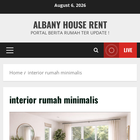
Skip
August 6, 2026
to
content
ALBANY HOUSE RENT
PORTAL BERITA RUMAH TER UPDATE !
LIVE
Primary
Menu
Home
interior rumah minimalis
interior rumah minimalis