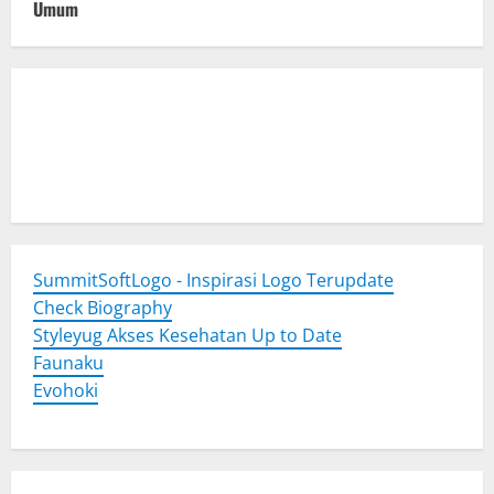
Umum
Togel Online
Evohoki
https://evohkgames.bigcartel.com/
adiratoto
https://adiratotoresmi.carrd.co/
https://evohoki.carrd.co/
SummitSoftLogo - Inspirasi Logo Terupdate
Check Biography
Styleyug Akses Kesehatan Up to Date
Faunaku
Evohoki