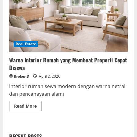
Real Estate
Warna Interior Rumah yang Membuat Properti Cepat
Disewa
Broker D
April 2, 2026
interior rumah sewa modern dengan warna netral
dan pencahayaan alami
Read
Read More
more
about
Warna
Interior
Rumah
yang
RECENT POSTS
Membuat