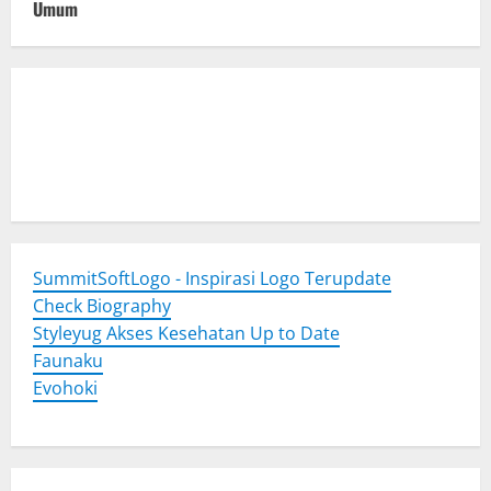
Umum
Togel Online
Evohoki
https://evohkgames.bigcartel.com/
adiratoto
https://adiratotoresmi.carrd.co/
https://evohoki.carrd.co/
SummitSoftLogo - Inspirasi Logo Terupdate
Check Biography
Styleyug Akses Kesehatan Up to Date
Faunaku
Evohoki