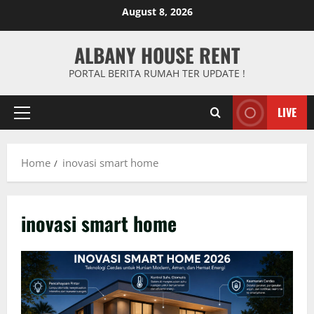
Skip
August 8, 2026
to
content
ALBANY HOUSE RENT
PORTAL BERITA RUMAH TER UPDATE !
LIVE
Primary
Menu
Home
inovasi smart home
inovasi smart home