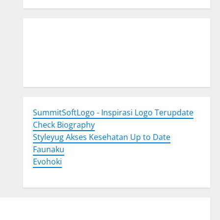
Togel Online
Evohoki
https://evohkgames.bigcartel.com/
adiratoto
https://adiratotoresmi.carrd.co/
https://evohoki.carrd.co/
SummitSoftLogo - Inspirasi Logo Terupdate
Check Biography
Styleyug Akses Kesehatan Up to Date
Faunaku
Evohoki