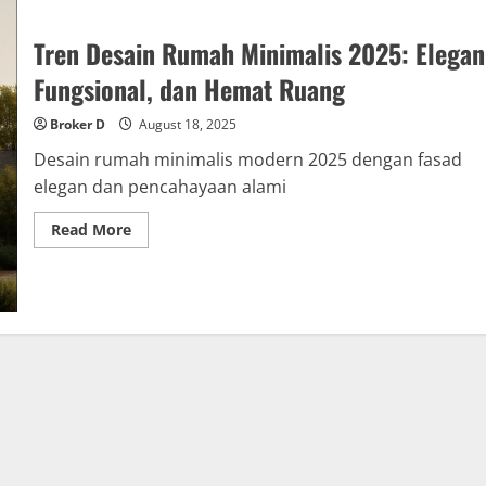
Tren Desain Rumah Minimalis 2025: Elegan
Fungsional, dan Hemat Ruang
Broker D
August 18, 2025
Desain rumah minimalis modern 2025 dengan fasad
elegan dan pencahayaan alami
Read
Read More
more
about
Tren
Desain
Rumah
Minimalis
2025:
Elegan,
Fungsional,
dan
Hemat
Ruang