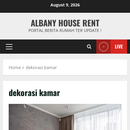
Skip
August 9, 2026
to
content
ALBANY HOUSE RENT
PORTAL BERITA RUMAH TER UPDATE !
LIVE
Primary
Menu
Home
dekorasi kamar
dekorasi kamar