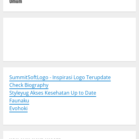
Umum
Togel Online
Evohoki
https://evohkgames.bigcartel.com/
adiratoto
https://adiratotoresmi.carrd.co/
https://evohoki.carrd.co/
SummitSoftLogo - Inspirasi Logo Terupdate
Check Biography
Styleyug Akses Kesehatan Up to Date
Faunaku
Evohoki