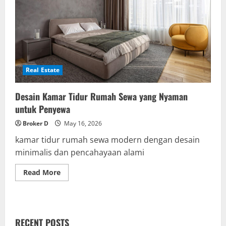
Real Estate
Desain Kamar Tidur Rumah Sewa yang Nyaman
untuk Penyewa
Broker D
May 16, 2026
kamar tidur rumah sewa modern dengan desain
minimalis dan pencahayaan alami
Read
Read More
more
about
Desain
Kamar
Tidur
Rumah
RECENT POSTS
Sewa