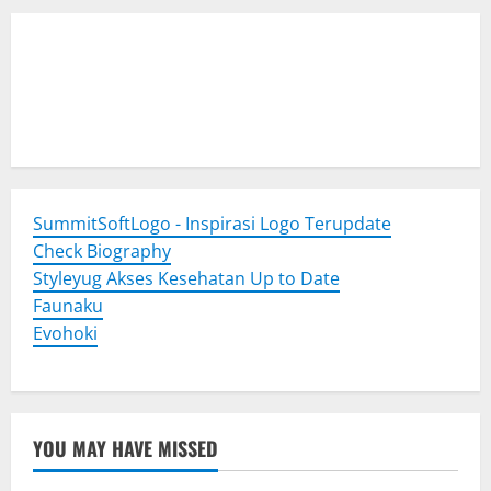
Togel Online
Evohoki
https://evohkgames.bigcartel.com/
adiratoto
https://adiratotoresmi.carrd.co/
https://evohoki.carrd.co/
SummitSoftLogo - Inspirasi Logo Terupdate
Check Biography
Styleyug Akses Kesehatan Up to Date
Faunaku
Evohoki
YOU MAY HAVE MISSED