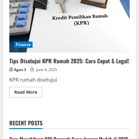
Finance
Tips Disetujui KPR Rumah 2025: Cara Cepat & Legal!
Agen S
June 4, 2025
KPR rumah disetujui
Read
Read More
more
about
Tips
Disetujui
KPR
Rumah
RECENT POSTS
2025:
Cara
Cepat
&
Cara Menghitung ROI Properti Sewa dengan Mudah di 2025