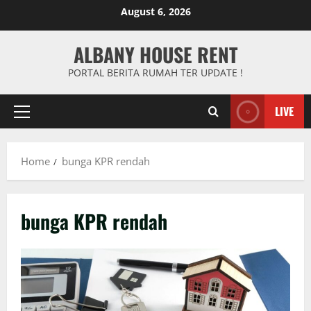
Skip
August 6, 2026
to
content
ALBANY HOUSE RENT
PORTAL BERITA RUMAH TER UPDATE !
LIVE
Primary
Menu
Home
bunga KPR rendah
bunga KPR rendah