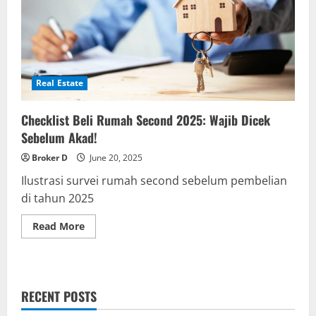
Real Estate
Checklist Beli Rumah Second 2025: Wajib Dicek
Sebelum Akad!
Broker D
June 20, 2025
Ilustrasi survei rumah second sebelum pembelian
di tahun 2025
Read
Read More
more
about
Checklist
Beli
Rumah
Second
RECENT POSTS
2025:
Wajib
Dicek