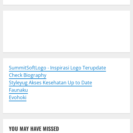
Togel Online
Evohoki
https://evohkgames.bigcartel.com/
adiratoto
https://adiratotoresmi.carrd.co/
https://evohoki.carrd.co/
SummitSoftLogo - Inspirasi Logo Terupdate
Check Biography
Styleyug Akses Kesehatan Up to Date
Faunaku
Evohoki
YOU MAY HAVE MISSED