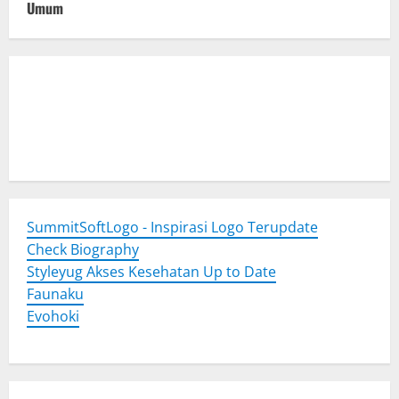
Umum
Togel Online
Evohoki
https://evohkgames.bigcartel.com/
adiratoto
https://adiratotoresmi.carrd.co/
https://evohoki.carrd.co/
SummitSoftLogo - Inspirasi Logo Terupdate
Check Biography
Styleyug Akses Kesehatan Up to Date
Faunaku
Evohoki