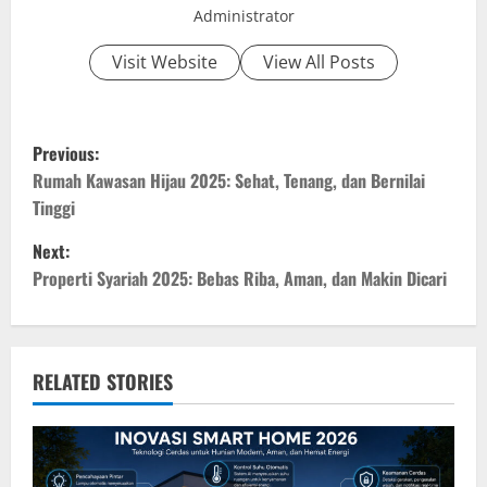
Administrator
Visit Website
View All Posts
P
Previous:
o
Rumah Kawasan Hijau 2025: Sehat, Tenang, dan Bernilai
Tinggi
s
Next:
t
Properti Syariah 2025: Bebas Riba, Aman, dan Makin Dicari
n
a
RELATED STORIES
v
i