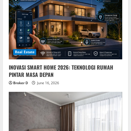
g
a
t
i
o
Real Estate
n
INOVASI SMART HOME 2026: TEKNOLOGI RUMAH
PINTAR MASA DEPAN
Broker D
June 16, 2026