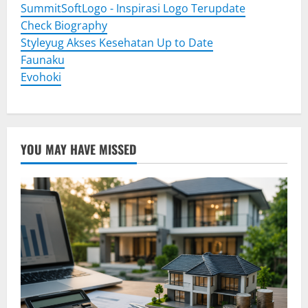
SummitSoftLogo - Inspirasi Logo Terupdate
Check Biography
Styleyug Akses Kesehatan Up to Date
Faunaku
Evohoki
YOU MAY HAVE MISSED