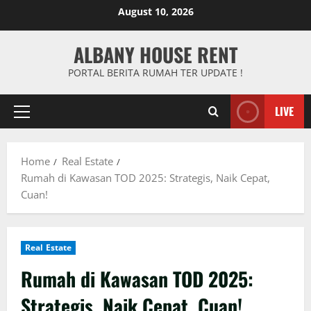
Skip
August 10, 2026
to
content
ALBANY HOUSE RENT
PORTAL BERITA RUMAH TER UPDATE !
LIVE
Primary
Menu
Home
Real Estate
Rumah di Kawasan TOD 2025: Strategis, Naik Cepat,
Cuan!
Real Estate
Rumah di Kawasan TOD 2025:
Strategis, Naik Cepat, Cuan!