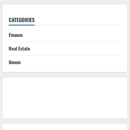
CATEGORIES
Finance
Real Estate
Umum
Togel Online
Evohoki
https://evohkgames.bigcartel.com/
adiratoto
https://adiratotoresmi.carrd.co/
https://evohoki.carrd.co/