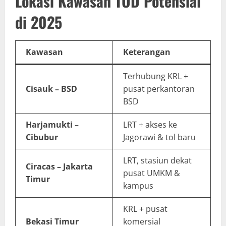
Lokasi Kawasan TOD Potensial
di 2025
Kawasan
Keterangan
Terhubung KRL +
Cisauk – BSD
pusat perkantoran
BSD
Harjamukti –
LRT + akses ke
Cibubur
Jagorawi & tol baru
LRT, stasiun dekat
Ciracas – Jakarta
pusat UMKM &
Timur
kampus
KRL + pusat
Bekasi Timur
komersial