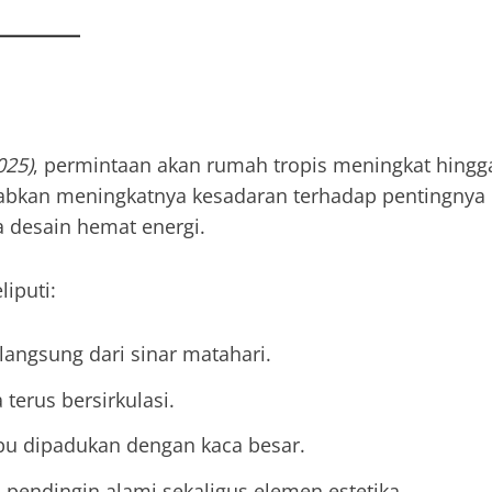
025)
, permintaan akan rumah tropis meningkat hingg
babkan meningkatnya kesadaran terhadap pentingnya
a desain hemat energi.
iputi:
angsung dari sinar matahari.
 terus bersirkulasi.
bu dipadukan dengan kaca besar.
 pendingin alami sekaligus elemen estetika.