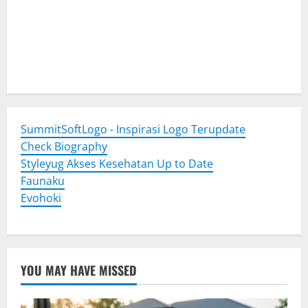
Togel Online
Evohoki
https://evohkgames.bigcartel.com/
adiratoto
https://adiratotoresmi.carrd.co/
https://evohoki.carrd.co/
SummitSoftLogo - Inspirasi Logo Terupdate
Check Biography
Styleyug Akses Kesehatan Up to Date
Faunaku
Evohoki
YOU MAY HAVE MISSED