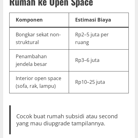
Rumah ke Open Space
Komponen
Estimasi Biaya
Bongkar sekat non-
Rp2–5 juta per
struktural
ruang
Penambahan
Rp3–6 juta
jendela besar
Interior open space
Rp10–25 juta
(sofa, rak, lampu)
Cocok buat rumah subsidi atau second
yang mau diupgrade tampilannya.