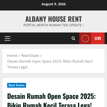
Skip
August 9, 2026
to
content
ALBANY HOUSE RENT
PORTAL BERITA RUMAH TER UPDATE !
LIVE
Primary
Menu
Home
Real Estate
Desain Rumah Open Space 2025: Bikin Rumah Kecil
Terasa Lega!
Real Estate
Desain Rumah Open Space 2025:
Bikin Rumah Kecil Terasa Lega!