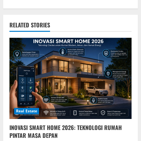
n
a
v
RELATED STORIES
i
g
a
t
i
o
Real Estate
n
INOVASI SMART HOME 2026: TEKNOLOGI RUMAH
PINTAR MASA DEPAN