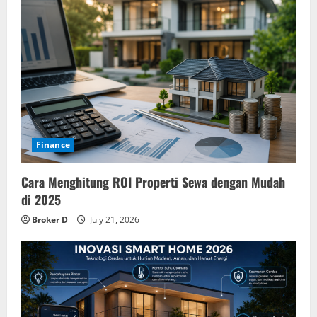
Finance
Cara Menghitung ROI Properti Sewa dengan Mudah
di 2025
Broker D
July 21, 2026