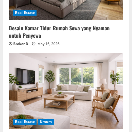
Real Estate
Desain Kamar Tidur Rumah Sewa yang Nyaman
untuk Penyewa
Broker D
May 16, 2026
Real Estate
Umum