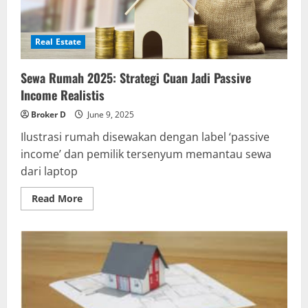
Real Estate
Sewa Rumah 2025: Strategi Cuan Jadi Passive
Income Realistis
Broker D
June 9, 2025
Ilustrasi rumah disewakan dengan label ‘passive
income’ dan pemilik tersenyum memantau sewa
dari laptop
Read
Read More
more
about
Sewa
Rumah
2025:
Strategi
Cuan
Jadi
Passive
Income
Realistis