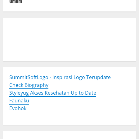
Umum
Togel Online
Evohoki
https://evohkgames.bigcartel.com/
adiratoto
https://adiratotoresmi.carrd.co/
https://evohoki.carrd.co/
SummitSoftLogo - Inspirasi Logo Terupdate
Check Biography
Styleyug Akses Kesehatan Up to Date
Faunaku
Evohoki