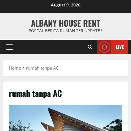
Skip
August 9, 2026
to
content
ALBANY HOUSE RENT
PORTAL BERITA RUMAH TER UPDATE !
LIVE
Primary
Menu
Home
rumah tanpa AC
rumah tanpa AC