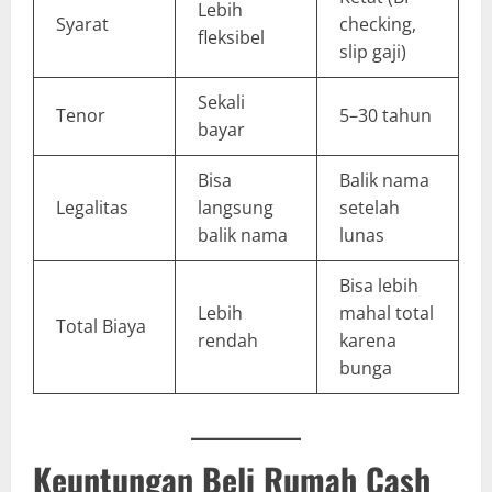
Lebih
Syarat
checking,
fleksibel
slip gaji)
Sekali
Tenor
5–30 tahun
bayar
Bisa
Balik nama
Legalitas
langsung
setelah
balik nama
lunas
Bisa lebih
Lebih
mahal total
Total Biaya
rendah
karena
bunga
Keuntungan Beli Rumah Cash