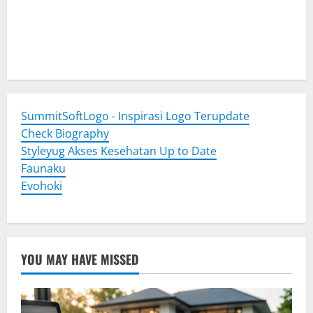
Togel Online
Evohoki
https://evohkgames.bigcartel.com/
adiratoto
https://adiratotoresmi.carrd.co/
https://evohoki.carrd.co/
SummitSoftLogo - Inspirasi Logo Terupdate
Check Biography
Styleyug Akses Kesehatan Up to Date
Faunaku
Evohoki
YOU MAY HAVE MISSED