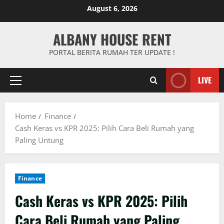
Skip
August 6, 2026
to
content
ALBANY HOUSE RENT
PORTAL BERITA RUMAH TER UPDATE !
LIVE
Primary
Menu
Home
Finance
Cash Keras vs KPR 2025: Pilih Cara Beli Rumah yang
Paling Untung
Finance
Cash Keras vs KPR 2025: Pilih
Cara Beli Rumah yang Paling