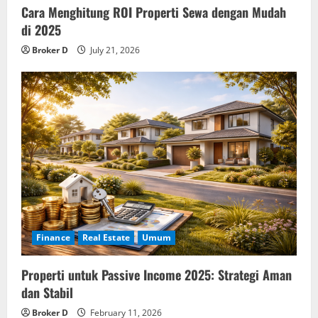
n
Cara Menghitung ROI Properti Sewa dengan Mudah
di 2025
Broker D
July 21, 2026
Finance
Real Estate
Umum
Properti untuk Passive Income 2025: Strategi Aman
dan Stabil
Broker D
February 11, 2026