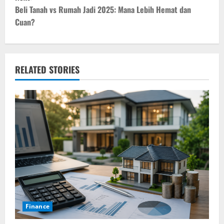
s
Beli Tanah vs Rumah Jadi 2025: Mana Lebih Hemat dan
t
Cuan?
n
a
RELATED STORIES
v
i
g
a
t
i
o
Finance