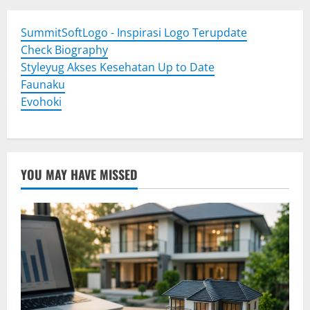
SummitSoftLogo - Inspirasi Logo Terupdate
Check Biography
Styleyug Akses Kesehatan Up to Date
Faunaku
Evohoki
YOU MAY HAVE MISSED