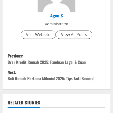
Agen S
Administrator
Visit Website
View All Posts
P
Previous:
o
Over Kredit Rumah 2025: Panduan Legal & Cuan
Next:
s
Beli Rumah Pertama Milenial 2025: Tips Anti Boncos!
t
n
RELATED STORIES
a