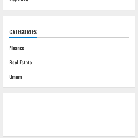
CATEGORIES
Finance
Real Estate
Umum
Togel Online
Evohoki
https://evohkgames.bigcartel.com/
adiratoto
https://adiratotoresmi.carrd.co/
https://evohoki.carrd.co/