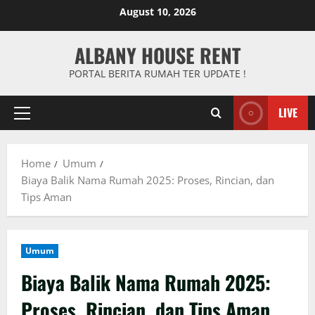
Skip
August 10, 2026
to
content
ALBANY HOUSE RENT
PORTAL BERITA RUMAH TER UPDATE !
LIVE
Primary
Menu
Home
Umum
Biaya Balik Nama Rumah 2025: Proses, Rincian, dan
Tips Aman
Umum
Biaya Balik Nama Rumah 2025:
Proses, Rincian, dan Tips Aman