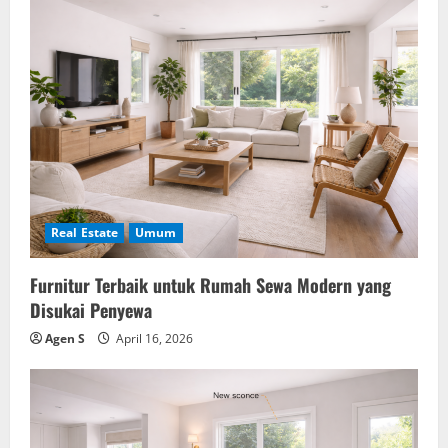
v
i
g
a
t
i
Real Estate
Umum
o
Furnitur Terbaik untuk Rumah Sewa Modern yang
n
Disukai Penyewa
Agen S
April 16, 2026