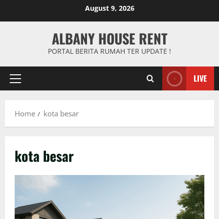
Skip
August 9, 2026
to
content
ALBANY HOUSE RENT
PORTAL BERITA RUMAH TER UPDATE !
LIVE
Primary
Menu
Home
kota besar
kota besar