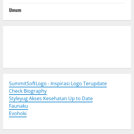
Umum
Togel Online
Evohoki
https://evohkgames.bigcartel.com/
adiratoto
https://adiratotoresmi.carrd.co/
https://evohoki.carrd.co/
SummitSoftLogo - Inspirasi Logo Terupdate
Check Biography
Styleyug Akses Kesehatan Up to Date
Faunaku
Evohoki